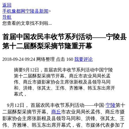
返回
手机豫都网
宁陵县新闻
>
导航
您查看的文章找不到啦...
首届中国农民丰收节系列活动——宁陵县
第十二届酥梨采摘节隆重开幕
2018-09-24 09:24
网络整理
点击
160
我要评论
摘要
9月12日，首届农民丰收节系列活动中国宁陵
第十二届酥梨采摘节开幕。商丘市农业局局长孟
伟、商丘市摄影家协会主席张新根及县领导马同
和、洪锋、张其太、王伟、齐雅琳、韩玉东出席开
幕式，
9月12日， 首届农民丰收节系列活动——中国·
宁陵
第十
二届酥梨采摘节开幕。
商丘
市农业局局长孟伟、商丘市摄
影家协会主席张新根及县领导马同和、洪锋、张其太、王
伟、齐雅琳、韩玉东出席开幕式，省、市媒体代表参加了