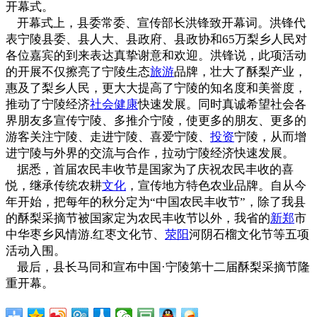
开幕式。
开幕式上，县委常委、宣传部长洪锋致开幕词。洪锋代
表宁陵县委、县人大、县政府、县政协和65万梨乡人民对
各位嘉宾的到来表达真挚谢意和欢迎。洪锋说，此项活动
的开展不仅擦亮了宁陵生态
旅游
品牌，壮大了酥梨产业，
惠及了梨乡人民，更大大提高了宁陵的知名度和美誉度，
推动了宁陵经济
社会
健康
快速发展。同时真诚希望社会各
界朋友多宣传宁陵、多推介宁陵，使更多的朋友、更多的
游客关注宁陵、走进宁陵、喜爱宁陵、
投资
宁陵，从而增
进宁陵与外界的交流与合作，拉动宁陵经济快速发展。
据悉，首届农民丰收节是国家为了庆祝农民丰收的喜
悦，继承传统农耕
文化
，宣传地方特色农业品牌。自从今
年开始，把每年的秋分定为“中国农民丰收节”，除了我县
的酥梨采摘节被国家定为农民丰收节以外，我省的
新郑
市
中华枣乡风情游.红枣文化节、
荥阳
河阴石榴文化节等五项
活动入围。
最后，县长马同和宣布中国·宁陵第十二届酥梨采摘节隆
重开幕。