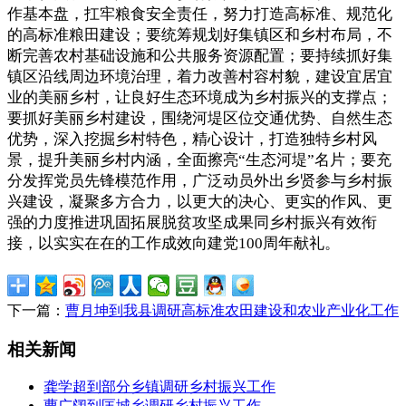
作基本盘，扛牢粮食安全责任，努力打造高标准、规范化
的高标准粮田建设；要统筹规划好集镇区和乡村布局，不
断完善农村基础设施和公共服务资源配置；要持续抓好集
镇区沿线周边环境治理，着力改善村容村貌，建设宜居宜
业的美丽乡村，让良好生态环境成为乡村振兴的支撑点；
要抓好美丽乡村建设，围绕河堤区位交通优势、自然生态
优势，深入挖掘乡村特色，精心设计，打造独特乡村风
景，提升美丽乡村内涵，全面擦亮“生态河堤”名片；要充
分发挥党员先锋模范作用，广泛动员外出乡贤参与乡村振
兴建设，凝聚多方合力，以更大的决心、更实的作风、更
强的力度推进巩固拓展脱贫攻坚成果同乡村振兴有效衔
接，以实实在在的工作成效向建党100周年献礼。
下一篇：
曹月坤到我县调研高标准农田建设和农业产业化工作
相关新闻
龚学超到部分乡镇调研乡村振兴工作
曹广阔到匡城乡调研乡村振兴工作