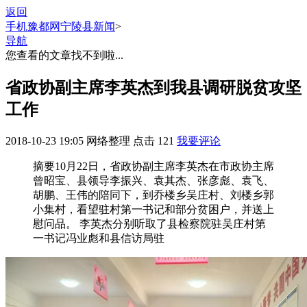
返回
手机豫都网
宁陵县新闻
>
导航
您查看的文章找不到啦...
省政协副主席李英杰到我县调研脱贫攻坚
工作
2018-10-23 19:05
网络整理
点击
121
我要评论
摘要
10月22日，省政协副主席李英杰在市政协主席
曾昭宝、县领导李振兴、袁其杰、张彦彪、袁飞、
胡鹏、王伟的陪同下，到乔楼乡吴庄村、刘楼乡郭
小集村，看望驻村第一书记和部分贫困户，并送上
慰问品。 李英杰分别听取了县检察院驻吴庄村第
一书记冯业彪和县信访局驻